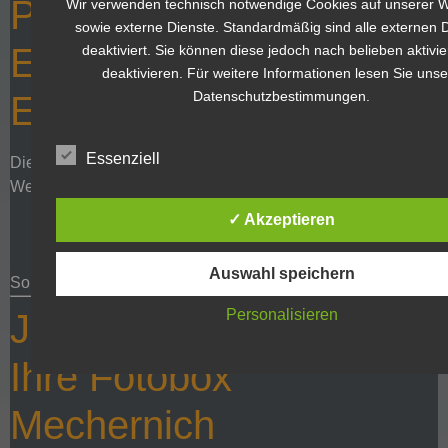
Perfekte Synergie: Ihr
Wir verwenden technisch notwendige Cookies auf unserer 
sowie externe Dienste. Standardmäßig sind alle externen 
Event-Netzwerk in der
deaktiviert. Sie können diese jedoch nach belieben aktivi
deaktivieren. Für weitere Informationen lesen Sie uns
Datenschutzbestimmungen.
Eifel
Essenziell
Die
Fotobox Mechernich
ist nur ein Teil unseres Angebots.
Weitere Event-Highlights von AlcatraXX:
Audio-Gästebuch mit Sprachnachrichten Ihrer Gäste
✓ Akzeptieren
Digitalisierung alter Videos und Erinnerungen
Luftaufnahmen Ihrer Location mit Drohne
Auswahl speichern
So entsteht ein komplettes Eventkonzept aus einer Hand.
Personalisieren
Jetzt Termin sichern:
Ihre Fotobox
Mechernich