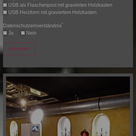
USB als Flaschenpost mit gravierten Holzkasten
USB Herzform mit graviertem Holzkasten
*
Datenschutzeinverständnis
Ja
Nein
Absenden