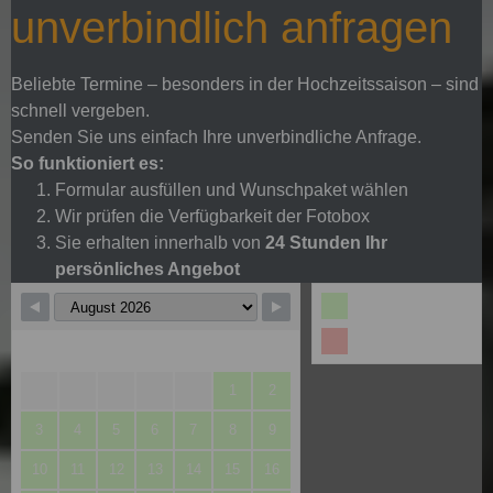
unverbindlich anfragen
Beliebte Termine – besonders in der Hochzeitssaison – sind
schnell vergeben.
Senden Sie uns einfach Ihre unverbindliche Anfrage.
So funktioniert es:
Formular ausfüllen und Wunschpaket wählen
Wir prüfen die Verfügbarkeit der Fotobox
Sie erhalten innerhalb von
24 Stunden Ihr
persönliches Angebot
Verfügbar
Gebucht
M
D
M
D
F
S
S
1
2
3
4
5
6
7
8
9
10
11
12
13
14
15
16