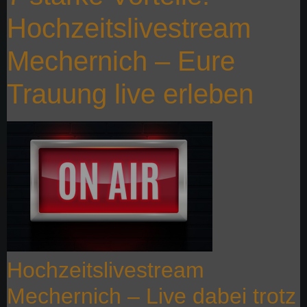
Hochzeitslivestream
Mechernich – Eure
Trauung live erleben
Hochzeitslivestream
Mechernich – Live dabei trotz