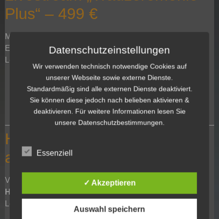
Plus“ – 499 €
Mehr Perspektiven für ein deutlich lebendigeres Live-
Erlebnis.
Datenschutzeinstellungen
Leistungen
Wir verwenden technisch notwendige Cookies auf
2 Kameras für verschiedene Blickwinkel
unserer Webseite sowie externe Dienste.
Professioneller Ton über Funkmikrofon
Standardmäßig sind alle externen Dienste deaktiviert.
Live-Regie über Streaming-Laptop
Sie können diese jedoch nach belieben aktivieren &
Privater Streaming-Link
deaktivieren. Für weitere Informationen lesen Sie
Betreuung während der gesamten Trauung
unsere Datenschutzbestimmungen.
Hochzeitsfilm + Livestream –
ab 799 €
Essenziell
Viele Paare entscheiden sich für die Kombination aus
✓ Akzeptieren
Hochzeitsfilm und Hochzeitslivestream Mechernich
.
Leistungen
Auswahl speichern
Livestream der Trauzeremonie