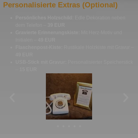
Personalisierte Extras (Optional)
Persönliches Holzschild:
Edle Dekoration neben
dem Telefon –
39 EUR
Gravierte Erinnerungskiste:
Mit Herz-Motiv und
Initialen –
49 EUR
Flaschenpost-Kiste:
Rustikale Holzkiste mit Gravur –
49 EUR
USB-Stick mit Gravur:
Personalisierter Speicherstick
–
15 EUR