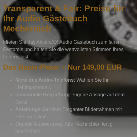
Transparent & Fair: Preise für
Ihr Audio Gästebuch
Mechernich
Mieten Sie das AlcatraXX Audio Gästebuch zum fairen
Festpreis und halten Sie die wertvollsten Stimmen Ihres
Lebens fest.
Das Basis-Paket – Nur 149,00 EUR
Miete des Audio-Telefons:
Wählen Sie Ihr
Lieblingsmodell.
Individuelle Begrüßung:
Eigene Ansage auf dem
Gerät.
Anleitungs-Service:
Eleganter Bilderrahmen mit
Erklärungstext.
Digitale Auswertung:
Alle Nachrichten fertig
geschnitten.