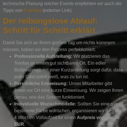
technische Planung solcher Events empfehlen wir auch die
Tipps von
Eventfaq
(externer Link).
Der reibungslose Ablauf:
Schritt für Schritt erklärt
Damit Sie sich an Ihrem großen Tag um nichts kümmern
müssen, haben wir den Prozess perfektioniert:
Professionelle Aufstellung:
Wir platzieren das
Telefon an einem gut sichtbaren Ort. Ein edler
Bilderrahmen mit einer Kurzanleitung sorgt dafür, dass
jeder Gast sofort weiß, was zu tun ist.
Persönliche Einweisung:
Unser Mitarbeiter gibt
Ihnen vor Ort eine kurze Einweisung. Wir zeigen Ihnen
genau, wie das System funktioniert.
Individuelle Wunschmodelle:
Sollten Sie eine ganz
bestimmte Farbe wünschen, organisieren wir dies mit
4 Wochen Vorlaufzeit für einen
Aufpreis von nur 20
EUR
.