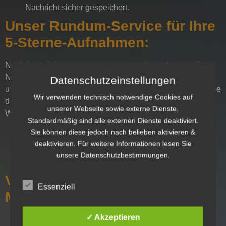
Nachricht sicher gespeichert.
Unser Rundum-Service für Ihre
5-Sterne-Aufnahmen:
Nach Ihrer Feier kümmern wir uns um die professionelle
Nachbereitung. Wir fügen alle Grußnachrichten zusammen
Datenschutzeinstellungen
und stellen Ihnen diese gesammelt zur Verfügung. Wenn Sie
Wir verwenden technisch notwendige Cookies auf
das
Audio Gästebuch Mechernich
mieten, haben Sie die
unserer Webseite sowie externe Dienste.
Wahl:
Standardmäßig sind alle externen Dienste deaktiviert.
USB-Stick:
Als physisches Andenken direkt in Ihren
Sie können diese jedoch nach belieben aktivieren &
Händen.
deaktivieren. Für weitere Informationen lesen Sie
Dropbox-Link:
Zum schnellen Teilen mit der Familie
unsere Datenschutzbestimmungen.
und Freunden.
Vorteile bei AlcatraXX in
Essenziell
Mechernich:
✓ Akzeptieren
Persönliche Bandansage:
Wir spielen vorab Ihre