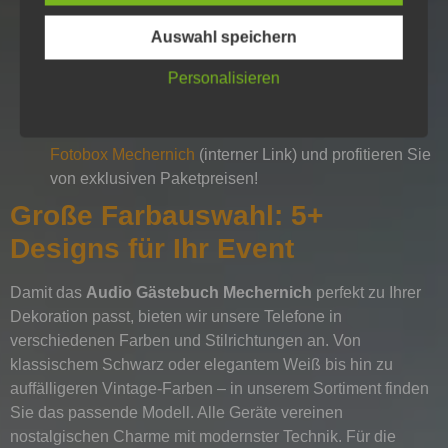
eigene Begrüßung auf das Telefon auf.
Regionale Nähe:
Keine hohen Versandkosten – wir
Auswahl speichern
liefern im Umkreis von
35 km um Mechernich
Personalisieren
kostenfrei.
Kombinations-Vorteil:
Buchen Sie das
Audio
Gästebuch Mechernich
zusammen mit unserer
Fotobox Mechernich
(interner Link) und profitieren Sie
von exklusiven Paketpreisen!
Große Farbauswahl: 5+
Designs für Ihr Event
Damit das
Audio Gästebuch Mechernich
perfekt zu Ihrer
Dekoration passt, bieten wir unsere Telefone in
verschiedenen Farben und Stilrichtungen an. Von
klassischem Schwarz oder elegantem Weiß bis hin zu
auffälligeren Vintage-Farben – in unserem Sortiment finden
Sie das passende Modell. Alle Geräte vereinen
nostalgischen Charme mit modernster Technik. Für die